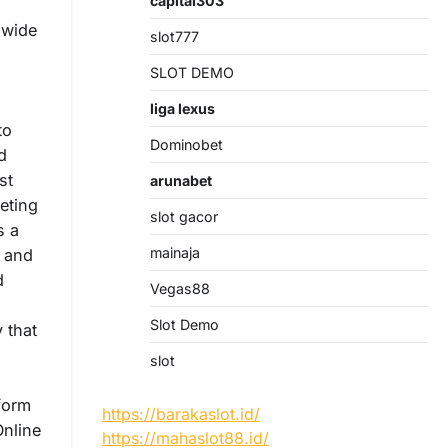
capital303
dwide
slot777
SLOT DEMO
liga lexus
to
Dominobet
d
st
arunabet
eting
slot gacor
s a
mainaja
e and
d
Vegas88
Slot Demo
 that
slot
form
https://barakaslot.id/
Online
https://mahaslot88.id/