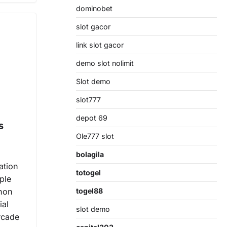
dominobet
slot gacor
link slot gacor
demo slot nolimit
Slot demo
slot777
depot 69
s
Ole777 slot
bolagila
ation
totogel
ple
togel88
enon
ial
slot demo
rcade