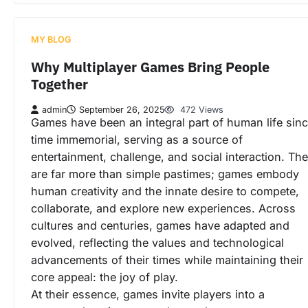
MY BLOG
Why Multiplayer Games Bring People
Together
admin
September 26, 2025
472 Views
Games have been an integral part of human life sin
time immemorial, serving as a source of
entertainment, challenge, and social interaction. Th
are far more than simple pastimes; games embody
human creativity and the innate desire to compete,
collaborate, and explore new experiences. Across
cultures and centuries, games have adapted and
evolved, reflecting the values and technological
advancements of their times while maintaining their
core appeal: the joy of play.
At their essence, games invite players into a