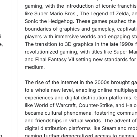
gaming, with the introduction of iconic franchi
like Super Mario Bros., The Legend of Zelda, a
Sonic the Hedgehog. These games pushed the
boundaries of graphics and gameplay, captivat
i
players with immersive worlds and engaging sto
e,
The transition to 3D graphics in the late 1990s 
revolutionized gaming, with titles like Super Ma
and Final Fantasy VII setting new standards for
medium.
The rise of the internet in the 2000s brought g
to a whole new level, enabling online multiplaye
experiences and digital distribution platforms.
like World of Warcraft, Counter-Strike, and Halo
became cultural phenomena, fostering communi
and friendships in virtual worlds. The advent of
digital distribution platforms like Steam and mob
g
gaming further democratized access to games,