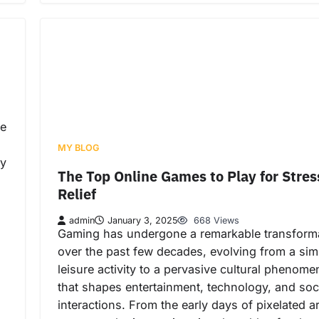
ce
MY BLOG
ey
The Top Online Games to Play for Stres
Relief
admin
January 3, 2025
668 Views
Gaming has undergone a remarkable transform
over the past few decades, evolving from a sim
leisure activity to a pervasive cultural phenom
that shapes entertainment, technology, and soc
interactions. From the early days of pixelated a