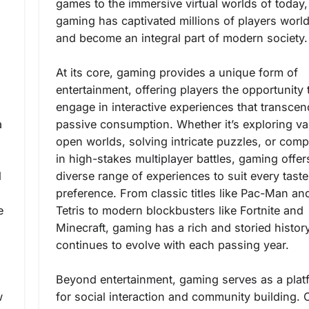
games to the immersive virtual worlds of today,
gaming has captivated millions of players worl
and become an integral part of modern society.
d
At its core, gaming provides a unique form of
entertainment, offering players the opportunity 
engage in interactive experiences that transcen
a
passive consumption. Whether it’s exploring va
open worlds, solving intricate puzzles, or comp
in high-stakes multiplayer battles, gaming offer
d
diverse range of experiences to suit every tast
preference. From classic titles like Pac-Man an
e
Tetris to modern blockbusters like Fortnite and
Minecraft, gaming has a rich and storied history
continues to evolve with each passing year.
Beyond entertainment, gaming serves as a plat
w
for social interaction and community building. 