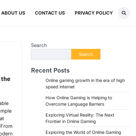
ABOUT US
CONTACT US
PRIVACY POLICY
Search
Search
Recent Posts
 the
Online gaming growth in the era of high
speed internet
How Online Gaming is Helping to
able
Overcome Language Barriers
imple
Exploring Virtual Reality: The Next
at
Frontier in Online Gaming
. From
Exploring the World of Online Gaming
modern