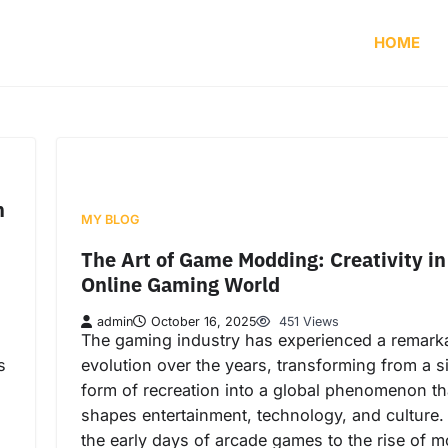
HOME
n
MY BLOG
The Art of Game Modding: Creativity in
Online Gaming World
admin
October 16, 2025
451 Views
a
The gaming industry has experienced a remark
s
evolution over the years, transforming from a s
form of recreation into a global phenomenon th
shapes entertainment, technology, and culture
the early days of arcade games to the rise of 