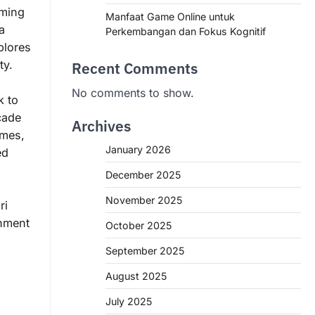
aming
Manfaat Game Online untuk
a
Perkembangan dan Fokus Kognitif
plores
ty.
Recent Comments
No comments to show.
k to
cade
Archives
ames,
January 2026
ed
December 2025
November 2025
ri
nment
October 2025
September 2025
August 2025
July 2025