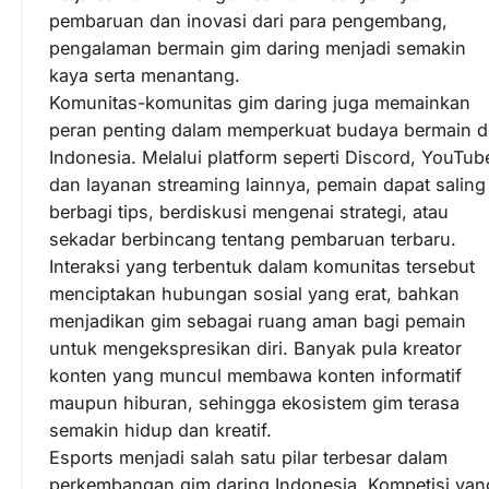
pembaruan dan inovasi dari para pengembang,
pengalaman bermain gim daring menjadi semakin
kaya serta menantang.
Komunitas-komunitas gim daring juga memainkan
peran penting dalam memperkuat budaya bermain d
Indonesia. Melalui platform seperti Discord, YouTub
dan layanan streaming lainnya, pemain dapat saling
berbagi tips, berdiskusi mengenai strategi, atau
sekadar berbincang tentang pembaruan terbaru.
Interaksi yang terbentuk dalam komunitas tersebut
menciptakan hubungan sosial yang erat, bahkan
menjadikan gim sebagai ruang aman bagi pemain
untuk mengekspresikan diri. Banyak pula kreator
konten yang muncul membawa konten informatif
maupun hiburan, sehingga ekosistem gim terasa
semakin hidup dan kreatif.
Esports menjadi salah satu pilar terbesar dalam
perkembangan gim daring Indonesia. Kompetisi yan